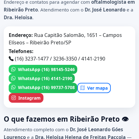
Endereço e contatos para agendar com
oftalmologista em
Ribeirão Preto
. Atendimento com o
Dr. José Leonardo
e a
Dra. Heloísa
.
Endereço:
Rua Capitão Salomão, 1651 – Campos
Elíseos – Ribeirão Preto/SP
Telefones:
(16) 3237-1477 / 3236-3350 / 4141-2190
WhatsApp (16) 98145-5246
WhatsApp (16) 4141-2190
WhatsApp (16) 99737-5708
Ver mapa
Instagram
O que fazemos em Ribeirão Preto 👁️
Atendimento completo com o
Dr. José Leonardo Góes
Lourenço
e a
Dra. Heloísa Helena de Freitas Paccola
—