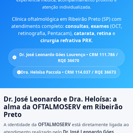
atenção individualizada.
Clínica oftalmológica em Ribeirão Preto (SP) com
atendimento completo:
consultas
,
exames
(OCT,
retinografia, Pentacam),
catarata
,
retina
e
cirurgia refrativa PRK
.
Dr. José Leonardo Góes Lourenço • CRM 111.786 /
RQE 36670
Dra. Heloísa Paccola • CRM 114.037 / RQE 36673
Dr. José Leonardo e Dra. Heloísa: a
alma da OFTALMOSERV em Ribeirão
Preto
A identidade da
OFTALMOSERV
está diretamente ligada ao
atendimento realizado pelo
Dr. José Leonardo Góes