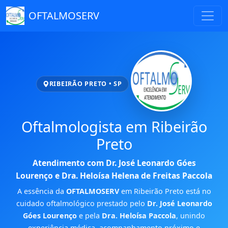
OFTALMOSERV
RIBEIRÃO PRETO • SP
Oftalmologista em Ribeirão
Preto
Atendimento com
Dr. José Leonardo Góes
Lourenço
e
Dra. Heloísa Helena de Freitas Paccola
A essência da
OFTALMOSERV
em Ribeirão Preto está no
cuidado oftalmológico prestado pelo
Dr. José Leonardo
Góes Lourenço
e pela
Dra. Heloísa Paccola
, unindo
experiência médica, acompanhamento próximo e