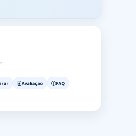
r
erar
Avaliação
FAQ
a