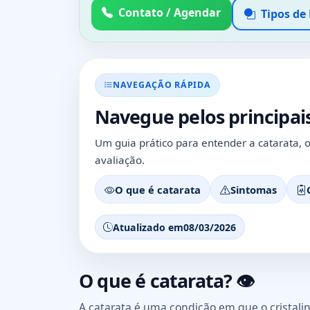
Contato / Agendar
Tipos de
NAVEGAÇÃO RÁPIDA
Navegue pelos principais
Um guia prático para entender a catarata, o
avaliação.
O que é catarata
Sintomas
Atualizado em
08/03/2026
O que é catarata? 👁️
A catarata é uma condição em que o cristalin