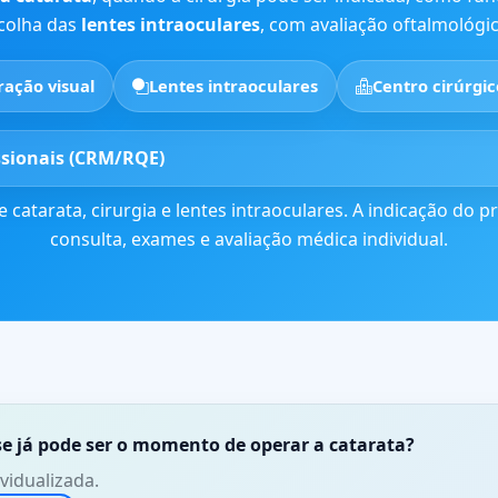
scolha das
lentes intraoculares
, com avaliação oftalmológic
ação visual
Lentes intraoculares
Centro cirúrgic
ssionais (CRM/RQE)
e catarata, cirurgia e lentes intraoculares. A indicação do
consulta, exames e avaliação médica individual.
se já pode ser o momento de operar a catarata?
vidualizada.