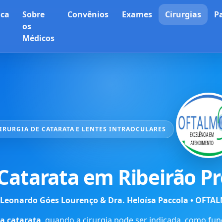
ica
Sobre
Convênios
Exames
Cirurgias
P
os
Médicos
IRURGIA DE CATARATA E LENTES INTRAOCULARES
 Catarata em Ribeirão Pr
é Leonardo Góes Lourenço & Dra. Heloísa Paccola • OFT
a catarata
, quando a cirurgia pode ser indicada, como fu