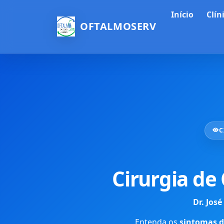
Início
Clín
OFTALMOSERV
C
Cirurgia de
Dr. Jos
Entenda os
sintomas d