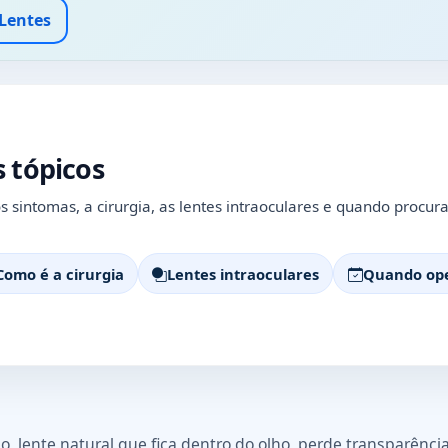
 Lentes
 tópicos
s sintomas, a cirurgia, as lentes intraoculares e quando procura
Como é a cirurgia
Lentes intraoculares
Quando op
o, lente natural que fica dentro do olho, perde transparênci