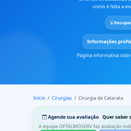
como é feita a e
Recuper
Informações profi
Página informativa sobr
Início
Cirurgias
Cirurgia de Catarata
Agende sua avaliação
Quer saber 
A equipe OFTALMOSERV faz avaliação indi