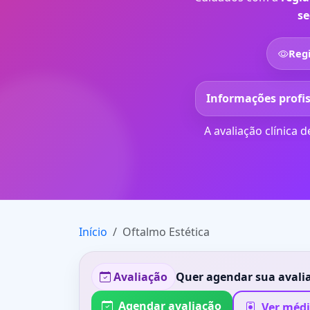
se
Regi
Informações profi
A avaliação clínica
Início
Oftalmo Estética
Avaliação
Quer agendar sua avali
Agendar avaliação
Ver médi