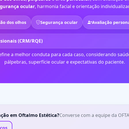
gurança ocular
, harmonia facial e orientação individualiza
ão dos olhos
Segurança ocular
Avaliação person
ssionais (CRM/RQE)
 define a melhor conduta para cada caso, considerando saúde
pálpebras, superfície ocular e expectativas do paciente.
ação em Oftalmo Estética?
Converse com a equipe da OF
cos