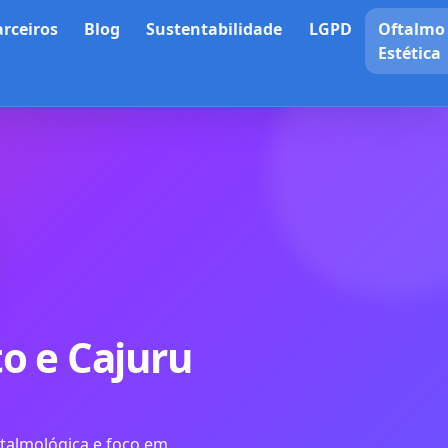
arceiros
Blog
Sustentabilidade
LGPD
Oftalmo
Estética
o e Cajuru
ftalmológica e foco em