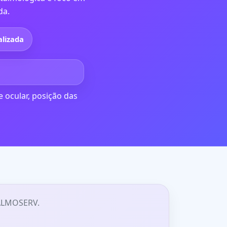
da.
alizada
 ocular, posição das
TALMOSERV.