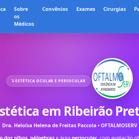
ica
Sobre
Convênios
Exames
Cirurgias
P
os
Médicos
ESTÉTICA OCULAR E PERIOCULAR
stética em Ribeirão Pret
Dra. Heloísa Helena de Freitas Paccola • OFTALMOSERV
o dos olhos
,
pálpebras
e área
periocular
, com avaliação o