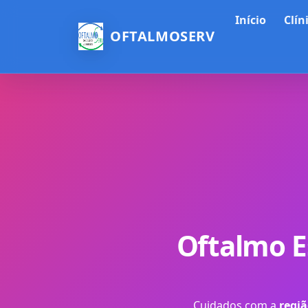
Início
Clín
OFTALMOSERV
Oftalmo E
Cuidados com a
regiã